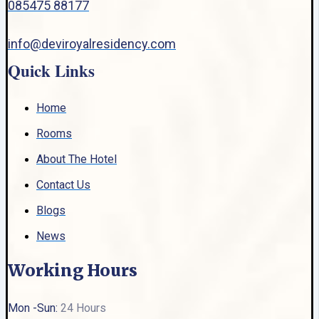
085475 88177
info@deviroyalresidency.com
Quick Links
Home
Rooms
About The Hotel
Contact Us
Blogs
News
Working Hours
Mon -Sun:
24 Hours