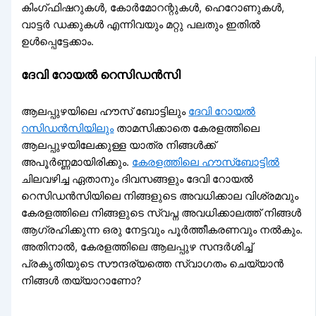
കിംഗ്ഫിഷറുകൾ, കോർമോറന്റുകൾ, ഹെറോണുകൾ,
വാട്ടർ ഡക്കുകൾ എന്നിവയും മറ്റു പലതും ഇതിൽ
ഉൾപ്പെട്ടേക്കാം.
ദേവി റോയൽ റെസിഡൻസി
ആലപ്പുഴയിലെ ഹൗസ് ബോട്ടിലും
ദേവി റോയൽ
റസിഡൻസിയിലും
താമസിക്കാതെ കേരളത്തിലെ
ആലപ്പുഴയിലേക്കുള്ള യാത്ര നിങ്ങൾക്ക്
അപൂർണ്ണമായിരിക്കും.
കേരളത്തിലെ ഹൗസ്‌ബോട്ടിൽ
ചിലവഴിച്ച ഏതാനും ദിവസങ്ങളും ദേവി റോയൽ
റെസിഡൻസിയിലെ നിങ്ങളുടെ അവധിക്കാല വിശ്രമവും
കേരളത്തിലെ നിങ്ങളുടെ സ്വപ്ന അവധിക്കാലത്ത് നിങ്ങൾ
ആഗ്രഹിക്കുന്ന ഒരു നേട്ടവും പൂർത്തീകരണവും നൽകും.
അതിനാൽ, കേരളത്തിലെ ആലപ്പുഴ സന്ദർശിച്ച്
പ്രകൃതിയുടെ സൗന്ദര്യത്തെ സ്വാഗതം ചെയ്യാൻ
നിങ്ങൾ തയ്യാറാണോ?