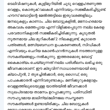
ടെലിവിഷനുകൾ, കുളിമുറിയിൽ ചൂടു വെള്ളം/തണുത്ത
വെള്ളം, കൊതുക് വലകൾ എന്നിവയും സജ്ജീകരിച്ചിട്ടുണ്ട്.
ഹൗസ് ബോട്ടിന്റെ മേൽത്തട്ടിലെ ഇരുവശങ്ങളിലും
ജനലുകളും കാണാം. ചില ബോട്ടുകളിൽ, മനോഹരമായ
അകവശം മെത്തപ്പായ എന്ന് വിളിക്കപ്പെടുന്ന നല്ല കേരള
പരവതാനികളാൽ സജ്ജീകരിച്ചിരിക്കുന്നു. കൂടുതൽ
നൂതനമായ ചില മുറികൾക്ക് 2 നിലകളുണ്ട്, കൂടാതെ
പത്രങ്ങൾ, മത്സ്യബന്ധന ഉപകരണങ്ങൾ, സിഡികൾ
എന്നിവയും ചെറിയ കോൺഫറൻസുകൾ നടത്താനുള്ള
സൗകര്യങ്ങളും നൽകുന്നു. ഇത്തരമൊരു ബോട്ട്
കൈകാര്യം ചെയ്യുന്നത് നല്ല പരിശീലനം ലഭിച്ച ഒരു
ജീവനക്കാരാണ്. ഈ ക്രൂവിന് സാധാരണയായി ഒരു
ക്യാപ്റ്റൻ, 2 തുഴച്ചിൽക്കാർ, ഒരു ഗൈഡ്, ഒരു
പാചകക്കാരൻ എന്നിവരുണ്ടാകും. മണിക്കൂറുകളോളം
വെള്ളത്തിലൂടെയുള്ള യാത്രയിൽ ജീവനക്കാർ
സുഖപ്രദമായ താമസം ഉറപ്പാക്കുന്നു. പരിസ്ഥിതി
സൗഹൃദമായ മാലിന്യ/മലിനജല സംസ്കരണ
സൗകര്യങ്ങൾ ഉണ്ടായിരിക്കും. ചില ബോട്ടുകൾ
മനോഹരമായ റൊമാന്റിക് അന്തരീക്ഷം സൃഷ്ടിക്കാൻ