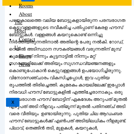
Rooms
About
പഴയകാലത്തെ വലിയ ബോട്ടുകളായിരുന്ന പരമ്പരാഗത
The
കെട്ടുവള്ളങ്ങളുടെ നവീകരിച്ച പതിപ്പാണ് കേരള ഹൗസ്
Hotel
ബോട്ടുകൾ. വള്ളങ്ങൾ കയറുകൊണ്ട് ഒന്നിച്ചു
Contact
നിർത്തിയിരുന്നതിനാൽ അതിന്റെ പേരു നൽകി. റോഡ്,
Us
റെയിൽ അടിസ്ഥാന സൗകര്യങ്ങൾ വരുന്നതിന് മുമ്പ്
Blogs
കുമരകത്ത് നിന്നും കുട്ടനാട്ടിൽ നിന്നും മറ്റ്
നഗരങ്ങളിലേക്ക് അരിയും സുഗന്ധവ്യഞ്ജനങ്ങളും
News
കൊണ്ടുപോകാൻ കെട്ടുവള്ളങ്ങൾ ഉപയോഗിച്ചിരുന്നു.
വിനോദസഞ്ചാരം വികസിച്ചപ്പോൾ, ഇവ പുതിയ
രൂപത്തിൽ തിരിച്ചെത്തി. കുമരകം കായലിലേക്ക് ഇപ്പോൾ
നിരവധി ഹൗസ് ബോട്ടുകളിൽ എത്തിച്ചേരാനാകും. ഒരു
പരമ്പരാഗത ഹൗസ് ബോട്ടിന് ഏകദേശം അറുപത് മുതൽ
X
എഴുപത് അടി നീളവും പതിമൂന്ന് മുതൽ പതിനഞ്ച് അടി
വരെ വീതിയും ഉണ്ടായിരുന്നു. പുതിയ ചില ആഡംബര
ഹൗസ് ബോട്ടുകൾക്ക് എൺപത് അടിയിലധികം നീളമുണ്ട്.
പ്ലാവ്, തെങ്ങിൻ തടി, മുളകൾ, കയറുകൾ,